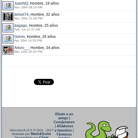
JuanNQ
, Hombre, 19 años
Nov. 28th 08:16 AM
delsol74
, Hombre, 32 años
Nov. 30th 21:09 PM
dagago
, Hombre, 25 años
Feb. 1st 11:37 AM
Golvin
, Hombre, 26 años
Apr. 30th 14:50 PM
Arturo__
, Hombre, 34 años
Mar. 12th 20:40 PM
Díselo a un
|
amigo
Contáctanos
|
Añádenos
|
Velocidactil v5.0
© 2011 - 2017
a favoritos
Mach&Guito
Ilustrado por
Términos
César
Desarrollado por