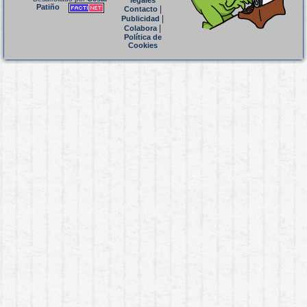
legales
Patiño
|
Contacto
|
Publicidad
|
Colabora
Política de
Cookies