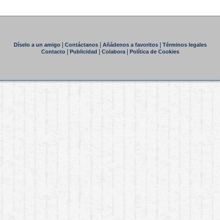
|
|
|
Díselo a un amigo
Contáctanos
Añádenos a favoritos
Términos legales
|
|
|
Contacto
Publicidad
Colabora
Política de Cookies