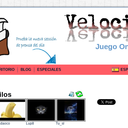
Juego On
RITORIO
BLOG
ESPECIALES
ESPA
ilos
adaoco
Lup8
Tu_sl