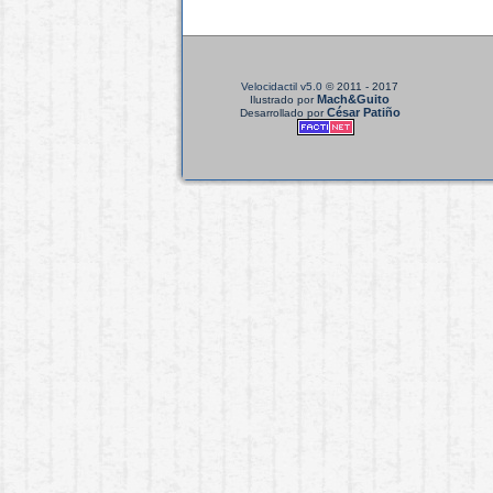
Velocidactil v5.0
© 2011 - 2017
Mach&Guito
Ilustrado por
César Patiño
Desarrollado por