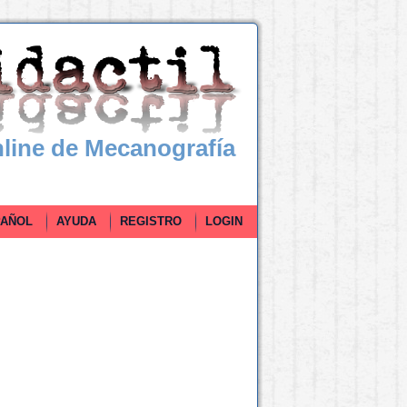
line de Mecanografía
ÑOL
AYUDA
REGISTRO
LOGIN