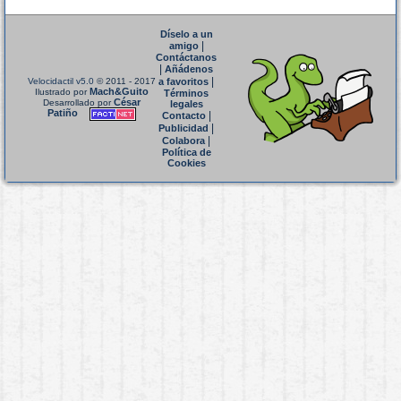
Díselo a un
|
amigo
Contáctanos
|
Añádenos
|
Velocidactil v5.0
© 2011 - 2017
a favoritos
Mach&Guito
Ilustrado por
Términos
César
Desarrollado por
legales
Patiño
|
Contacto
|
Publicidad
|
Colabora
Política de
Cookies