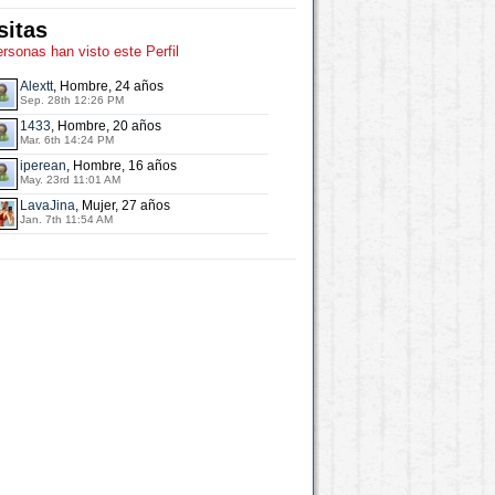
sitas
ersonas han visto este Perfil
Alextt
, Hombre, 24 años
Sep. 28th 12:26 PM
1433
, Hombre, 20 años
Mar. 6th 14:24 PM
iperean
, Hombre, 16 años
May. 23rd 11:01 AM
LavaJina
, Mujer, 27 años
Jan. 7th 11:54 AM