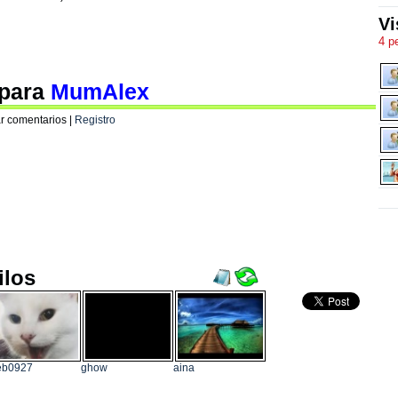
Vi
4 p
 para
MumAlex
r comentarios |
Registro
ilos
eb0927
ghow
aina