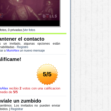
fotos, 0 privadas |
Ver fotos
ntener el contacto
s un invitado, algunas opciones están
habilitadas
·
Registro
iar a
MumAlex
un nuevo mensaje
lifícame!
5/5
mAlex
recibio
2
votos con una calificacion
medio de
5/5
víale un zumbido
sentimos. Los invitados no pueden enviar
bidos. |
Registrar