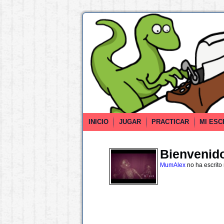
INICIO
JUGAR
PRACTICAR
MI ESC
Bienvenido 
MumAlex
no ha escrito