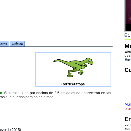
1 
jores
Gráfica
Ma
Ere
des
Env
Ca
Corriceratops
to
. Si tu ratio sube por encima de 2.5 tus datos no aparecerán en las
ras que puedas para bajar la ratio.
Mu
pro
En
Lo 
zum
arzo de 2015)