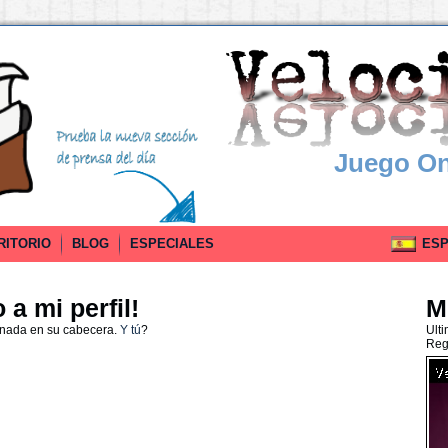
Juego On
RITORIO
BLOG
ESPECIALES
ESPA
a mi perfil!
M
 nada en su cabecera.
Y tú
?
Ult
Reg