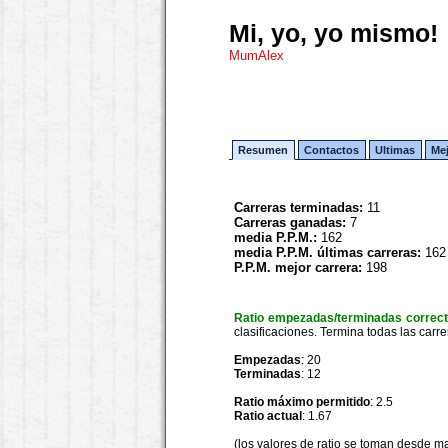
Mi, yo, yo mismo!
MumAlex
Resumen
Contactos
Ultimas
Me
Carreras terminadas:
11
Carreras ganadas:
7
media P.P.M.:
162
media P.P.M. últimas carreras:
162
P.P.M. mejor carrera:
198
Ratio empezadas/terminadas correc
clasificaciones. Termina todas las carre
Empezadas
: 20
Terminadas
: 12
Ratio máximo permitido
: 2.5
Ratio actual
: 1.67
(los valores de ratio se toman desde m