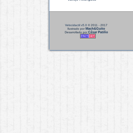
Velocidactil v5.0
© 2011 - 2017
Mach&Guito
Ilustrado por
César Patiño
Desarrollado por