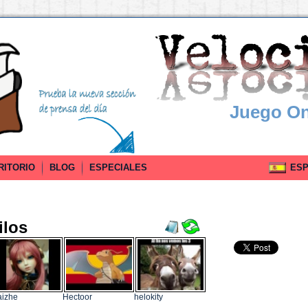
Juego On
RITORIO
BLOG
ESPECIALES
ESPA
ilos
izhe
Hectoor
helokity