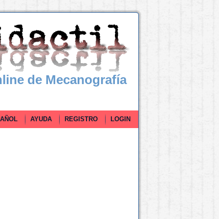
line de Mecanografía
ÑOL
AYUDA
REGISTRO
LOGIN