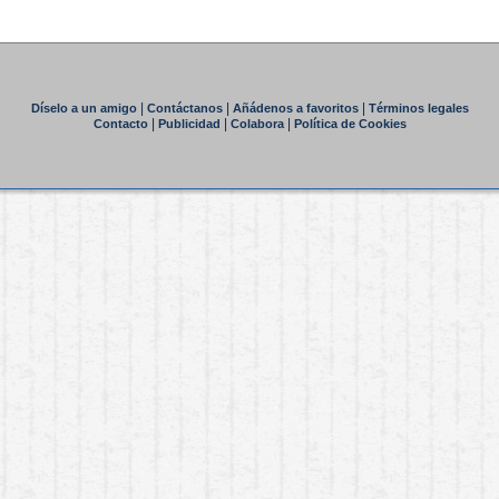
|
|
|
Díselo a un amigo
Contáctanos
Añádenos a favoritos
Términos legales
|
|
|
Contacto
Publicidad
Colabora
Política de Cookies