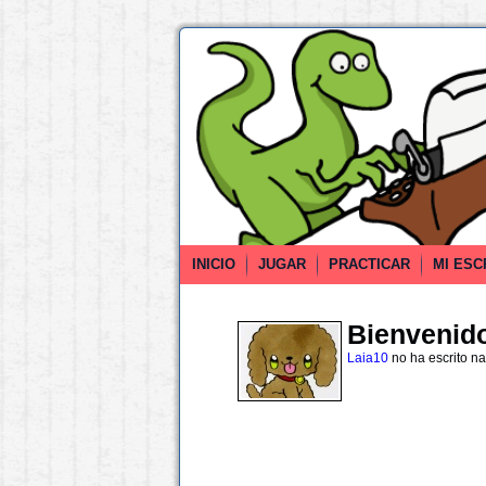
INICIO
JUGAR
PRACTICAR
MI ESC
Bienvenido 
Laia10
no ha escrito n