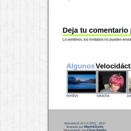
Deja tu comentario
Lo sentimos, los invitados no pueden envia
Algunos
Velocidáct
nordlys
lukacha
ju
Velocidactil v5.0
© 2011 - 2017
Mach&Guito
Ilustrado por
César Patiño
Desarrollado por