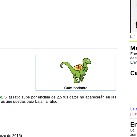
1 
Ma
Ere
des
Env
Ca
Caminodonte
to
. Si tu ratio sube por encima de 2.5 tus datos no aparecerán en las
ras que puedas para bajar la ratio.
Lai
pro
En
Lo 
zum
arzo de 2015)