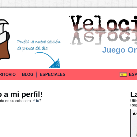
Juego On
RITORIO
BLOG
ESPECIALES
ESPA
a mi perfil!
L
ada en su cabecera.
Y tú
?
Ult
Reg