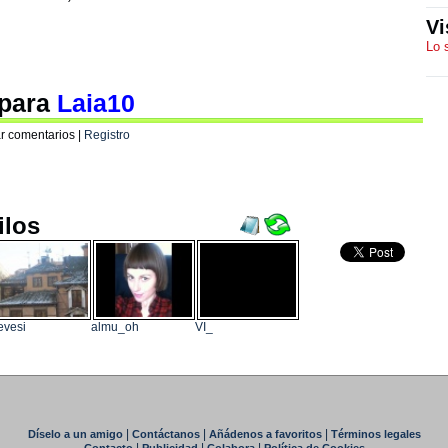
Vi
Lo 
 para
Laia10
r comentarios |
Registro
ilos
evesi
almu_oh
VI_
|
|
|
Díselo a un amigo
Contáctanos
Añádenos a favoritos
Términos legales