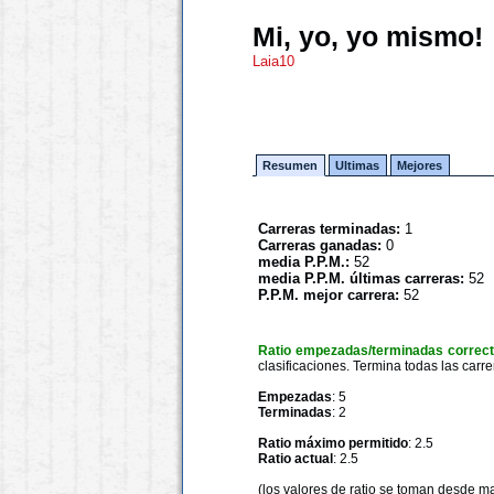
Mi, yo, yo mismo!
Laia10
Resumen
Ultimas
Mejores
Carreras terminadas:
1
Carreras ganadas:
0
media P.P.M.:
52
media P.P.M. últimas carreras:
52
P.P.M. mejor carrera:
52
Ratio empezadas/terminadas correc
clasificaciones. Termina todas las carre
Empezadas
: 5
Terminadas
: 2
Ratio máximo permitido
: 2.5
Ratio actual
: 2.5
(los valores de ratio se toman desde m