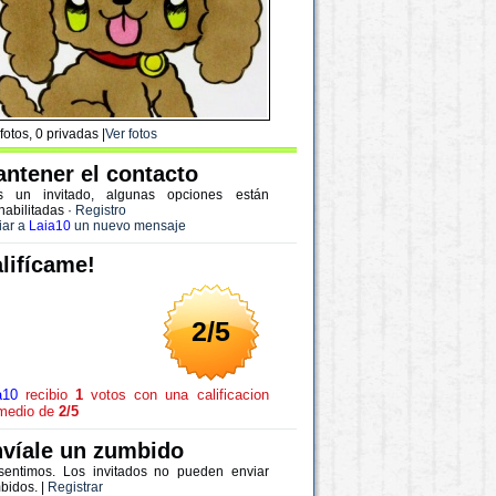
fotos, 0 privadas |
Ver fotos
ntener el contacto
s un invitado, algunas opciones están
habilitadas
·
Registro
iar a
Laia10
un nuevo mensaje
lifícame!
2/5
a10
recibio
1
votos con una calificacion
medio de
2/5
víale un zumbido
sentimos. Los invitados no pueden enviar
bidos. |
Registrar