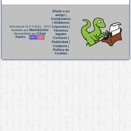
Díselo a un
|
amigo
Contáctanos
|
Añádenos
|
Velocidactil v5.0
© 2011 - 2017
a favoritos
Mach&Guito
Ilustrado por
Términos
César
Desarrollado por
legales
Patiño
|
Contacto
|
Publicidad
|
Colabora
Política de
Cookies