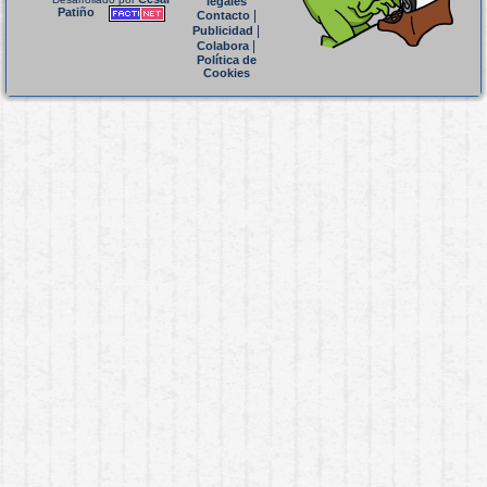
legales
Patiño
|
Contacto
|
Publicidad
|
Colabora
Política de
Cookies