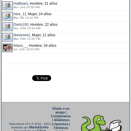
mattmars
, Hombre, 31 años
Nov. 2nd 20:56 PM
mire_11
, Mujer, 24 años
Mar. 5th 13:10 PM
Dario100
, Hombre, 22 años
Nov. 20th 12:04 PM
dressmm2
, Mujer, 12 años
Mar. 20th 12:06 PM
Arturo__
, Hombre, 34 años
Jul. 13th 18:53 PM
Díselo a un
|
amigo
Contáctanos
|
Añádenos
|
Velocidactil v5.0
© 2011 - 2017
a favoritos
Mach&Guito
Ilustrado por
Términos
César
Desarrollado por