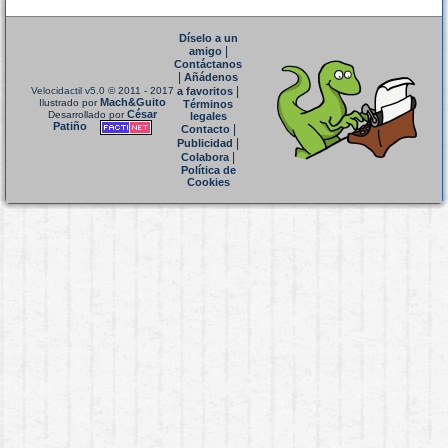
Díselo a un
|
amigo
Contáctanos
|
Añádenos
|
Velocidactil v5.0
© 2011 - 2017
a favoritos
Mach&Guito
Ilustrado por
Términos
César
Desarrollado por
legales
Patiño
|
Contacto
|
Publicidad
|
Colabora
Política de
Cookies