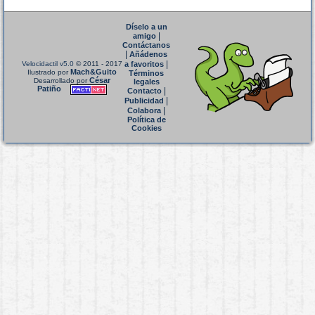
Díselo a un
|
amigo
Contáctanos
|
Añádenos
|
Velocidactil v5.0
© 2011 - 2017
a favoritos
Mach&Guito
Ilustrado por
Términos
César
Desarrollado por
legales
Patiño
|
Contacto
|
Publicidad
|
Colabora
Política de
Cookies