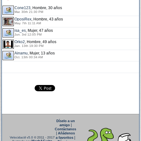
Cone123
, Hombre, 30 años
Mar. 30th 21:30 PM
OposiRex
, Hombre, 43 años
May. 7th 11:11 AM
isa_es
, Mujer, 47 años
Jun. 3rd 12:05 PM
Orko2
, Hombre, 49 años
Jan. 13th 19:30 PM
Ainamu
, Mujer, 13 años
Oct. 13th 00:34 AM
Díselo a un
|
amigo
Contáctanos
|
Añádenos
|
Velocidactil v5.0
© 2011 - 2017
a favoritos