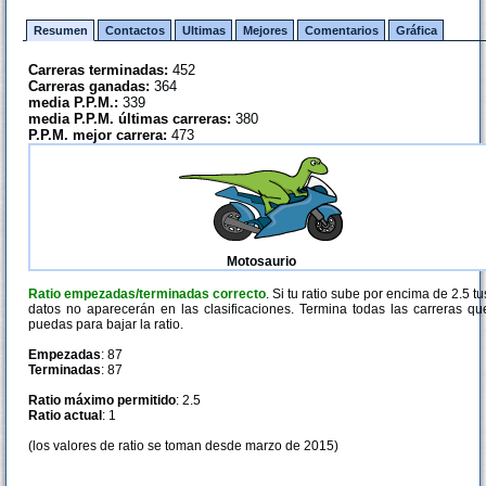
Resumen
Contactos
Ultimas
Mejores
Comentarios
Gráfica
Carreras terminadas:
452
Carreras ganadas:
364
media P.P.M.:
339
media P.P.M. últimas carreras:
380
P.P.M. mejor carrera:
473
Motosaurio
Ratio empezadas/terminadas correcto
. Si tu ratio sube por encima de 2.5 tu
datos no aparecerán en las clasificaciones. Termina todas las carreras qu
puedas para bajar la ratio.
Empezadas
: 87
Terminadas
: 87
Ratio máximo permitido
: 2.5
Ratio actual
: 1
(los valores de ratio se toman desde marzo de 2015)