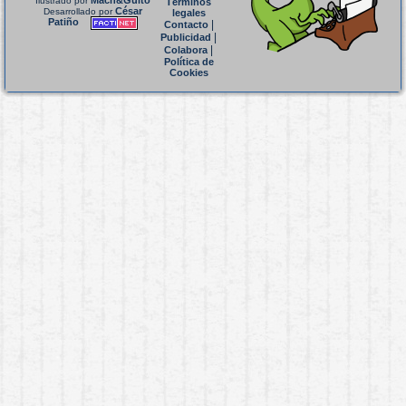
Mach&Guito
Ilustrado por
Términos
César
Desarrollado por
legales
Patiño
|
Contacto
|
Publicidad
|
Colabora
Política de
Cookies