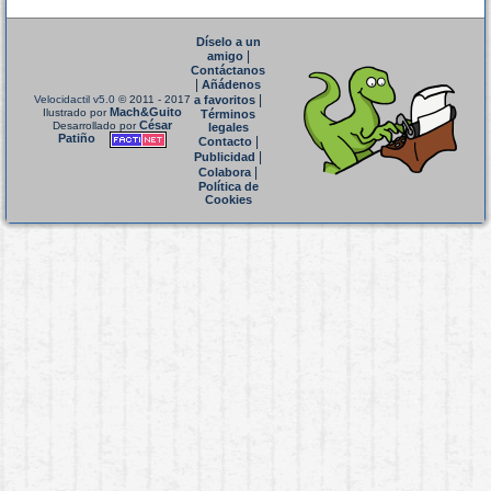
Díselo a un
|
amigo
Contáctanos
|
Añádenos
|
Velocidactil v5.0
© 2011 - 2017
a favoritos
Mach&Guito
Ilustrado por
Términos
César
Desarrollado por
legales
Patiño
|
Contacto
|
Publicidad
|
Colabora
Política de
Cookies