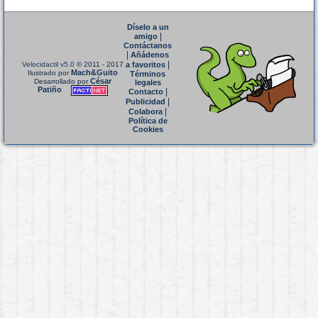
Díselo a un
|
amigo
Contáctanos
|
Añádenos
|
Velocidactil v5.0
© 2011 - 2017
a favoritos
Mach&Guito
Ilustrado por
Términos
César
Desarrollado por
legales
Patiño
|
Contacto
|
Publicidad
|
Colabora
Política de
Cookies