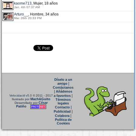
kaome713
, Mujer, 18 años
Jan. 4th 07:37 AM
Arturo__
, Hombre, 34 años
Mar. 26th 20:33 PM
Díselo a un
|
amigo
Contáctanos
|
Añádenos
|
Velocidactil v5.0
© 2011 - 2017
a favoritos
Mach&Guito
Ilustrado por
Términos
César
Desarrollado por
legales
Patiño
|
Contacto
|
Publicidad
|
Colabora
Política de
Cookies