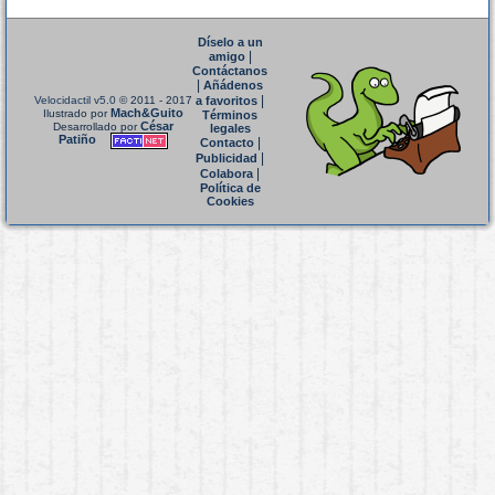
Díselo a un
|
amigo
Contáctanos
|
Añádenos
|
Velocidactil v5.0
© 2011 - 2017
a favoritos
Mach&Guito
Ilustrado por
Términos
César
Desarrollado por
legales
Patiño
|
Contacto
|
Publicidad
|
Colabora
Política de
Cookies