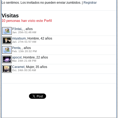
Lo sentimos. Los invitados no pueden enviar zumbidos. |
Registrar
Visitas
10 personas han visto este Perfil
P3ntaL
, , años
Jan. 20th 01:46 AM
miyatsum
, Hombre, 42 años
Jan. 27th 01:57 AM
Penta
, , años
Feb. 13th 20:32 PM
apocxl
, Hombre, 22 años
Mar. 24th 21:48 PM
Caramel
, Mujer, 35 años
Oct. 24th 00:30 AM