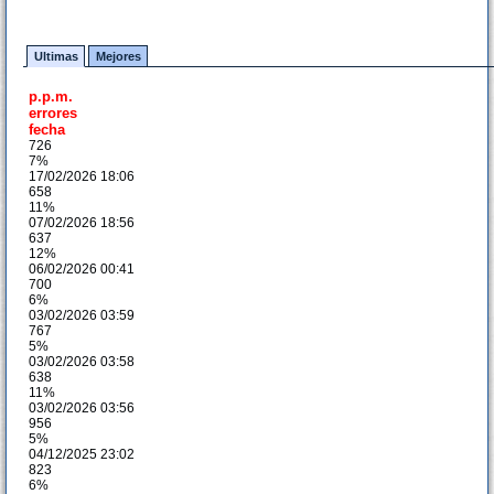
Ultimas
Mejores
p.p.m.
errores
fecha
726
7%
17/02/2026 18:06
658
11%
07/02/2026 18:56
637
12%
06/02/2026 00:41
700
6%
03/02/2026 03:59
767
5%
03/02/2026 03:58
638
11%
03/02/2026 03:56
956
5%
04/12/2025 23:02
823
6%