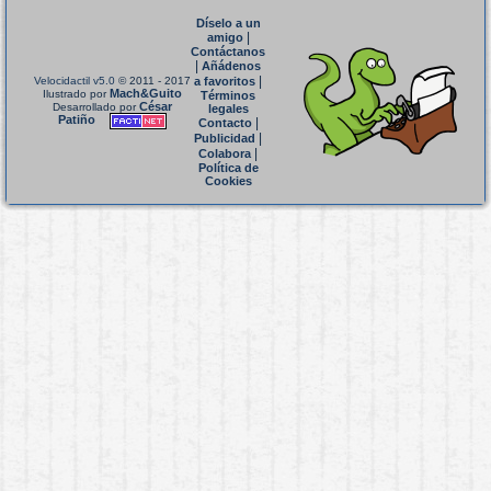
Díselo a un
|
amigo
Contáctanos
|
Añádenos
|
Velocidactil v5.0
© 2011 - 2017
a favoritos
Mach&Guito
Ilustrado por
Términos
César
Desarrollado por
legales
Patiño
|
Contacto
|
Publicidad
|
Colabora
Política de
Cookies