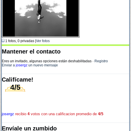
1 fotos, 0 privadas |
Ver fotos
Mantener el contacto
Eres un invitado, algunas opciones están deshabilitadas
·
Registro
Enviar a
josergz
un nuevo mensaje
Califícame!
4/5
josergz
recibio
4
votos con una calificacion promedio de
4/5
Envíale un zumbido