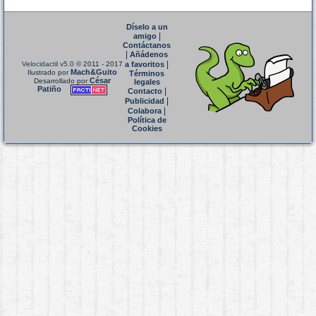
Díselo a un
|
amigo
Contáctanos
|
Añádenos
|
Velocidactil v5.0
© 2011 - 2017
a favoritos
Mach&Guito
Ilustrado por
Términos
César
Desarrollado por
legales
Patiño
|
Contacto
|
Publicidad
|
Colabora
Política de
Cookies