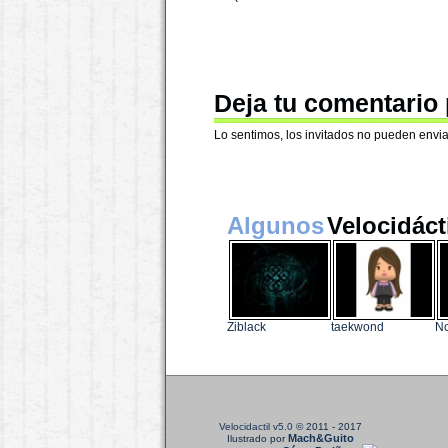
Deja tu comentario
Lo sentimos, los invitados no pueden envia
Algunos
Velocidáct
Ziblack
taekwond
N
Velocidactil v5.0
© 2011 - 2017
Mach&Guito
Ilustrado por