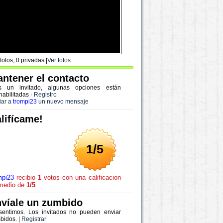
fotos, 0 privadas |
Ver fotos
ntener el contacto
s un invitado, algunas opciones están
habilitadas
·
Registro
iar a
trompi23
un nuevo mensaje
lifícame!
1/5
mpi23
recibio
1
votos con una calificacion
medio de
1/5
víale un zumbido
sentimos. Los invitados no pueden enviar
bidos. |
Registrar