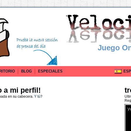
Juego On
RITORIO
BLOG
ESPECIALES
ESPA
a mi perfil!
t
 nada en su cabecera.
Y tú
?
Ult
Reg