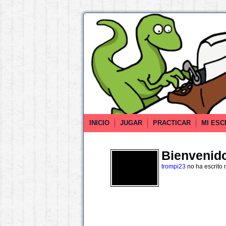
INICIO
JUGAR
PRACTICAR
MI ESC
Bienvenido 
trompi23
no ha escrito