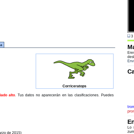
3 
ca
Ma
Ere
des
Env
Ca
Corriceratops
ado alto
. Tus datos no aparecerán en las clasificaciones. Puedes
tro
pro
En
Lo 
zum
arzo de 2015)