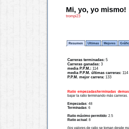
Mi, yo, yo mismo!
trompi23
Resumen
Ultimas
Mejores
Gráfi
Carreras terminadas:
5
Carreras ganadas:
3
media P.P.M.:
114
media P.P.M. últimas carreras:
114
P.P.M. mejor carrera:
133
Ratio empezadas/terminadas demasi
bajar la ratio terminando más carreras.
Empezadas
: 48
Terminadas
: 6
Ratio máximo permitido
: 2.5
Ratio actual
: 8
(los valores de ratio se toman desde m