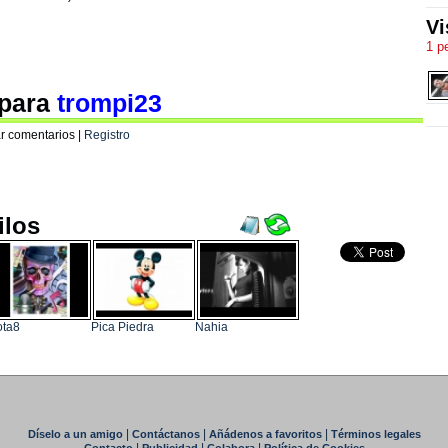
Vi
1 p
 para
trompi23
r comentarios |
Registro
ilos
ota8
Pica Piedra
Nahia
|
|
|
Díselo a un amigo
Contáctanos
Añádenos a favoritos
Términos legales