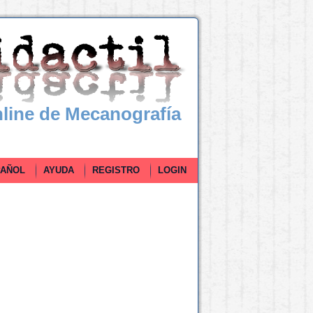
line de Mecanografía
ÑOL
AYUDA
REGISTRO
LOGIN