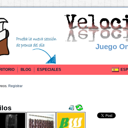
Juego On
RITORIO
BLOG
ESPECIALES
ESPA
rreos.
Registrar
ilos