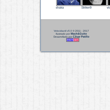
shaka
Striker9
vi
Velocidactil v5.0
© 2011 - 2017
Mach&Guito
Ilustrado por
César Patiño
Desarrollado por