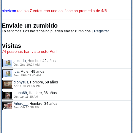
nineixon
recibio
7
votos con una calificacion promedio de
4/5
Envíale un zumbido
Lo sentimos. Los invitados no pueden enviar zumbidos. |
Registrar
Visitas
74 personas han visto este Perfil
jazurdo
, Hombre, 42 años
Oct. 2nd 10:24 AM
lua
, Mujer, 49 años
Jan. 19th 09:45 AM
dionysus
, Hombre, 58 años
Apr. 10th 21:05 PM
leona69
, Hombre, 86 años
Oct. 1st 11:35 AM
Arturo__
, Hombre, 34 años
Jan. 6th 16:58 PM