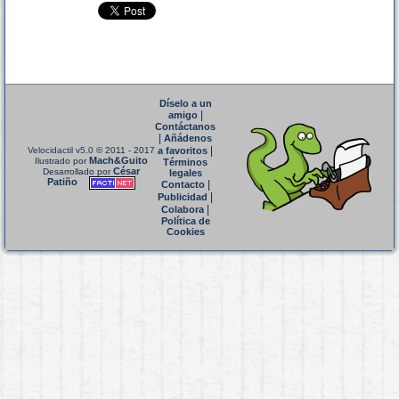
Díselo a un
|
amigo
Contáctanos
|
Añádenos
|
Velocidactil v5.0
© 2011 - 2017
a favoritos
Mach&Guito
Ilustrado por
Términos
César
Desarrollado por
legales
Patiño
|
Contacto
|
Publicidad
|
Colabora
Política de
Cookies