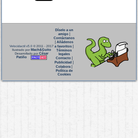
Díselo a un
|
amigo
Contáctanos
|
Añádenos
|
Velocidactil v5.0
© 2011 - 2017
a favoritos
Mach&Guito
Ilustrado por
Términos
César
Desarrollado por
legales
Patiño
|
Contacto
|
Publicidad
|
Colabora
Política de
Cookies