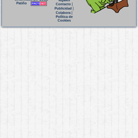
legales
Patiño
|
Contacto
|
Publicidad
|
Colabora
Política de
Cookies