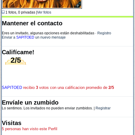
1 fotos, 0 privadas |
Ver fotos
Mantener el contacto
Eres un invitado, algunas opciones están deshabilitadas
·
Registro
Enviar a
SAPITOED
un nuevo mensaje
Califícame!
2/5
SAPITOED
recibio
3
votos con una calificacion promedio de
2/5
Envíale un zumbido
Lo sentimos. Los invitados no pueden enviar zumbidos. |
Registrar
Visitas
5 personas han visto este Perfil