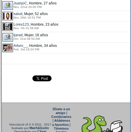
JuanjoC
, Hombre, 27 años
Nov. 22nd 20:00 PM
salud
, Mujer, 52 años
Nov. 29th 19:51 PM
Lorex123
, Hombre, 23 años
Nov. 7th 01:58 AM
ljarad
, Mujer, 16 años
Oct. 31st 08:54 AM
Arturo__
, Hombre, 34 años
Feb. 3rd 18:24 PM
Díselo a un
|
amigo
Contáctanos
|
Añádenos
|
Velocidactil v5.0
© 2011 - 2017
a favoritos
Mach&Guito
Ilustrado por
Términos
César
Desarrollado por