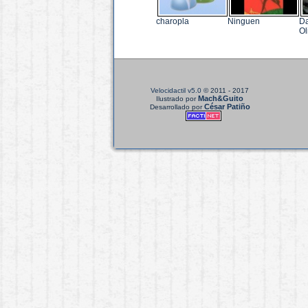
charopla
Ninguen
Da
Ol
Velocidactil v5.0
© 2011 - 2017
Mach&Guito
Ilustrado por
César Patiño
Desarrollado por