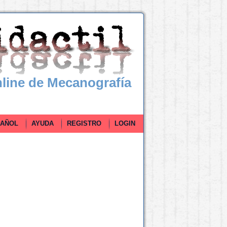
line de Mecanografía
ÑOL
AYUDA
REGISTRO
LOGIN