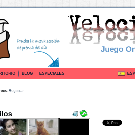
Juego On
RITORIO
BLOG
ESPECIALES
ESPA
rreos.
Registrar
ilos