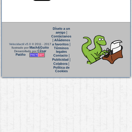
Díselo a un
|
amigo
Contáctanos
|
Añádenos
|
Velocidactil v5.0
© 2011 - 2017
a favoritos
Mach&Guito
Ilustrado por
Términos
César
Desarrollado por
legales
Patiño
|
Contacto
|
Publicidad
|
Colabora
Política de
Cookies