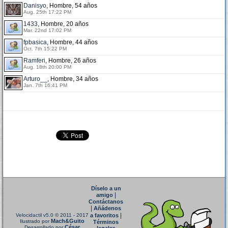
Danisyo
, Hombre, 54 años
Aug. 25th 17:22 PM
1433
, Hombre, 20 años
Mar. 22nd 17:02 PM
fpbasica
, Hombre, 44 años
Oct. 7th 15:22 PM
Ramferi
, Hombre, 26 años
Aug. 18th 20:00 PM
Arturo__
, Hombre, 34 años
Jan. 7th 16:41 PM
Díselo a un
|
amigo
Contáctanos
|
Añádenos
|
Velocidactil v5.0
© 2011 - 2017
a favoritos
Mach&Guito
Ilustrado por
Términos
César
Desarrollado por