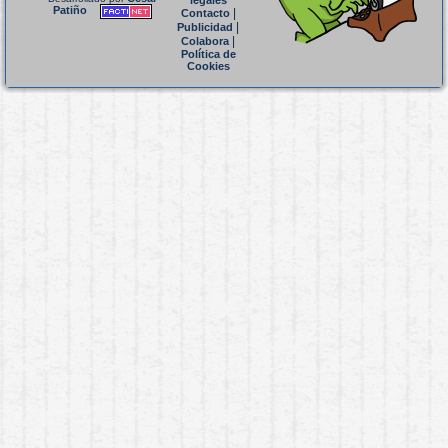
legales
Patiño
|
Contacto
|
Publicidad
|
Colabora
Política de
Cookies