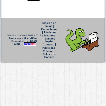
Díselo a un
|
amigo
Contáctanos
|
Añádenos
|
Velocidactil v5.0
© 2011 - 2017
a favoritos
Mach&Guito
Ilustrado por
Términos
César
Desarrollado por
legales
Patiño
|
Contacto
|
Publicidad
|
Colabora
Política de
Cookies