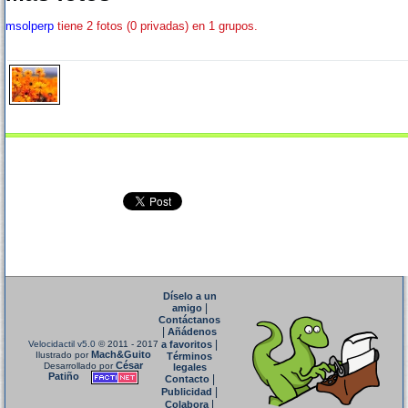
msolperp
tiene 2 fotos (0 privadas) en 1 grupos.
Díselo a un
|
amigo
Contáctanos
|
Añádenos
|
Velocidactil v5.0
© 2011 - 2017
a favoritos
Mach&Guito
Ilustrado por
Términos
César
Desarrollado por
legales
Patiño
|
Contacto
|
Publicidad
|
Colabora