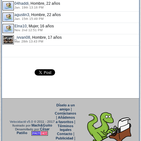
04haddi
, Hombre, 22 años
Jan. 19th 13:16 PM
agustin3
, Hombre, 22 años
Jan. 15th 15:49 PM
Elna10
, Mujer, 16 años
Nov. 2nd 12:51 PM
_ivvan08
, Hombre, 17 años
Mar. 28th 13:43 PM
Díselo a un
|
amigo
Contáctanos
|
Añádenos
|
Velocidactil v5.0
© 2011 - 2017
a favoritos
Mach&Guito
Ilustrado por
Términos
César
Desarrollado por
legales
Patiño
|
Contacto
|
Publicidad