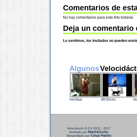
Comentarios de esta
No hay comentarios para esta foto todavía
Deja un comentario 
Lo sentimos, los invitados no pueden envi
Algunos
Velocidáct
nenitaa
MrSlices
re
Velocidactil v5.0
© 2011 - 2017
Mach&Guito
Ilustrado por
César Patiño
Desarrollado por