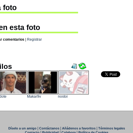
 foto
en esta foto
ar comentarios
|
Registrar
ilos
dote
Makar9v
nostoi
|
|
|
Díselo a un amigo
Contáctanos
Añádenos a favoritos
Términos legales
|
|
|
Contacto
Publicidad
Colabora
Política de Cookies