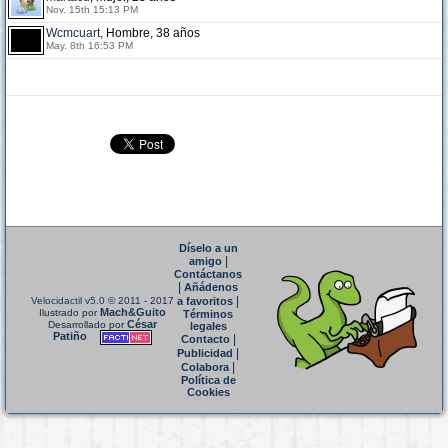
Nov. 15th 15:13 PM
Wcmcuart
, Hombre, 38 años
May. 8th 16:53 PM
Díselo a un
|
amigo
Contáctanos
|
Añádenos
|
Velocidactil v5.0
© 2011 - 2017
a favoritos
Mach&Guito
Ilustrado por
Términos
César
Desarrollado por
legales
Patiño
|
Contacto
|
Publicidad
|
Colabora
Política de
Cookies