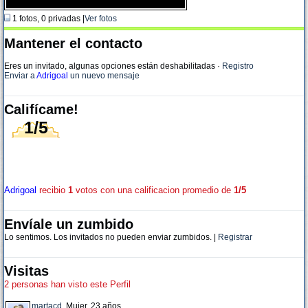
1 fotos, 0 privadas |
Ver fotos
Mantener el contacto
Eres un invitado, algunas opciones están deshabilitadas
·
Registro
Enviar a
Adrigoal
un nuevo mensaje
Califícame!
1/5
Adrigoal
recibio
1
votos con una calificacion promedio de
1/5
Envíale un zumbido
Lo sentimos. Los invitados no pueden enviar zumbidos. |
Registrar
Visitas
2 personas han visto este Perfil
martacd
, Mujer, 23 años