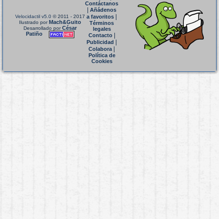
Contáctanos
|
Añádenos
|
Velocidactil v5.0
© 2011 - 2017
a favoritos
Mach&Guito
Ilustrado por
Términos
César
Desarrollado por
legales
Patiño
|
Contacto
|
Publicidad
|
Colabora
Política de
Cookies