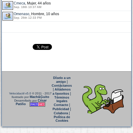
Cmeca
, Mujer, 44 años
Sep. 18th 10:37 AM
Omenaso
, Hombre, 10 años
Sep. 26th 12:33 PM
Díselo a un
|
amigo
Contáctanos
|
Añádenos
|
Velocidactil v5.0
© 2011 - 2017
a favoritos
Mach&Guito
Ilustrado por
Términos
César
Desarrollado por
legales
Patiño
|
Contacto
|
Publicidad
|
Colabora
Política de
Cookies