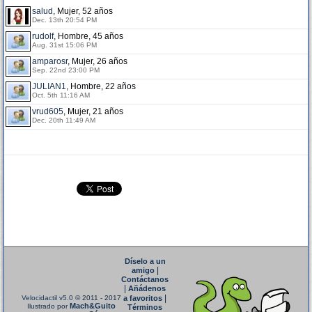
salud
, Mujer, 52 años
Dec. 13th 20:54 PM
rudolf
, Hombre, 45 años
Aug. 31st 15:06 PM
amparosr
, Mujer, 26 años
Sep. 22nd 23:00 PM
JULIAN1
, Hombre, 22 años
Oct. 5th 11:16 AM
vrud605
, Mujer, 21 años
Dec. 20th 11:49 AM
Díselo a un
|
amigo
Contáctanos
|
Añádenos
|
Velocidactil v5.0
© 2011 - 2017
a favoritos
Mach&Guito
Ilustrado por
Términos