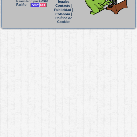
César
Desarrollado por
legales
Patiño
|
Contacto
|
Publicidad
|
Colabora
Política de
Cookies