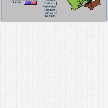
legales
Patiño
|
Contacto
|
Publicidad
|
Colabora
Política de
Cookies