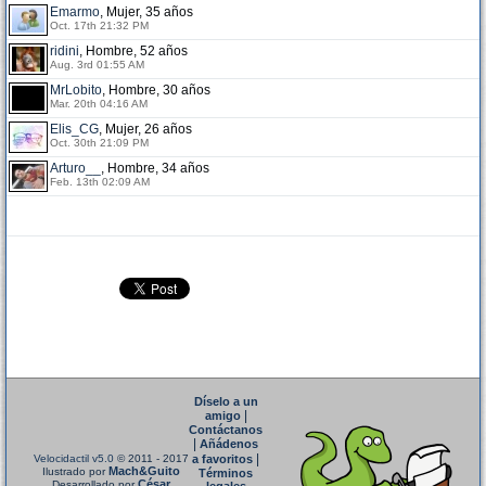
Emarmo
, Mujer, 35 años
Oct. 17th 21:32 PM
ridini
, Hombre, 52 años
Aug. 3rd 01:55 AM
MrLobito
, Hombre, 30 años
Mar. 20th 04:16 AM
Elis_CG
, Mujer, 26 años
Oct. 30th 21:09 PM
Arturo__
, Hombre, 34 años
Feb. 13th 02:09 AM
Díselo a un
|
amigo
Contáctanos
|
Añádenos
|
Velocidactil v5.0
© 2011 - 2017
a favoritos
Mach&Guito
Ilustrado por
Términos
César
Desarrollado por