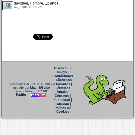
davidber
, Hombre, 12 años
Aug. 10th 16:15 PM
Díselo a un
|
amigo
Contáctanos
|
Añádenos
|
Velocidactil v5.0
© 2011 - 2017
a favoritos
Mach&Guito
Ilustrado por
Términos
César
Desarrollado por
legales
Patiño
|
Contacto
|
Publicidad
|
Colabora
Política de
Cookies