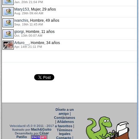
Jan. 20th 21:04 PM
Mary153
, Mujer, 29 años
Aug. 29th 09:44 AM
ivanchis
, Hombre, 49 años
Sep. 19th 11:45 AM
giorgi
, Hombre, 11 años
Oct. 13th 00:07 AM
Arturo__
, Hombre, 34 años
Apr. 14th 21:11 PM
Díselo a un
|
amigo
Contáctanos
|
Añádenos
|
Velocidactil v5.0
© 2011 - 2017
a favoritos
Mach&Guito
Ilustrado por
Términos
César
Desarrollado por
legales
Patiño
|
Contacto