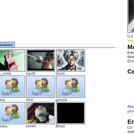
1 
ntarios
Ma
Ere
des
Env
Ca
n_rumb
mariR
Grum
lea
Airin
garasa
Art
pro
En
eara
kevwil
Brisel
Lo 
zum