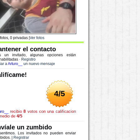
fotos, 0 privadas |
Ver fotos
ntener el contacto
s un invitado, algunas opciones están
habilitadas
·
Registro
iar a
Arturo__
un nuevo mensaje
lifícame!
4/5
uro__
recibio
8
votos con una calificacion
medio de
4/5
víale un zumbido
sentimos. Los invitados no pueden enviar
bidos. |
Registrar