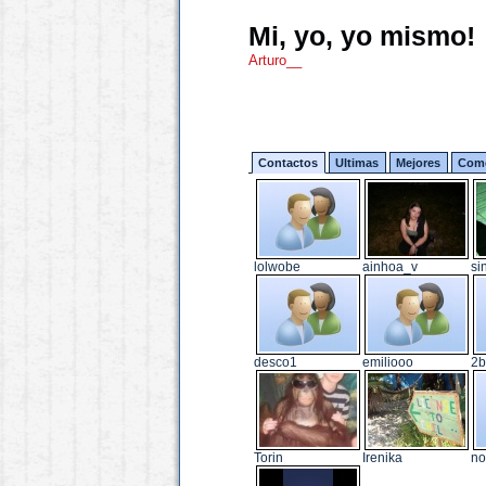
Mi, yo, yo mismo!
Arturo__
Contactos
Ultimas
Mejores
Come
lolwobe
ainhoa_v
si
desco1
emiliooo
2b
Torin
Irenika
no