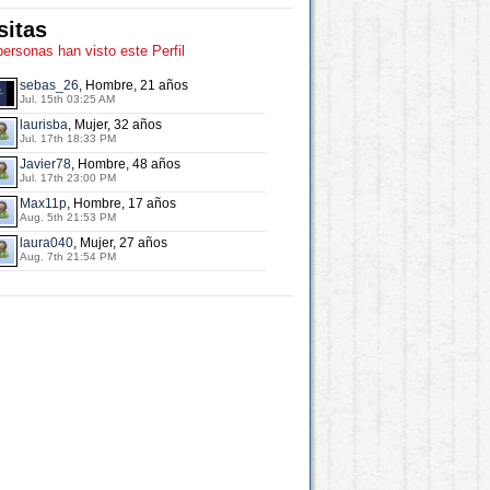
sitas
personas han visto este Perfil
sebas_26
, Hombre, 21 años
Jul. 15th 03:25 AM
laurisba
, Mujer, 32 años
Jul. 17th 18:33 PM
Javier78
, Hombre, 48 años
Jul. 17th 23:00 PM
Max11p
, Hombre, 17 años
Aug. 5th 21:53 PM
laura040
, Mujer, 27 años
Aug. 7th 21:54 PM