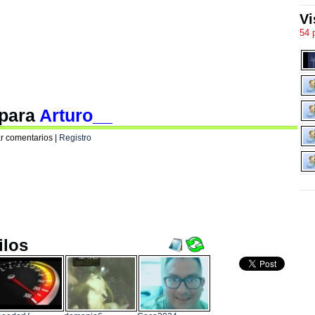
Vi
54 
 para
Arturo__
r comentarios |
Registro
ilos