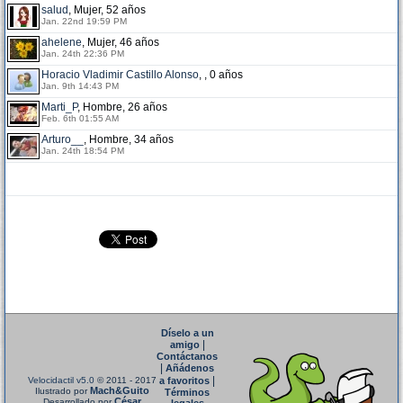
salud
, Mujer, 52 años
Jan. 22nd 19:59 PM
ahelene
, Mujer, 46 años
Jan. 24th 22:36 PM
Horacio Vladimir Castillo Alonso
, , 0 años
Jan. 9th 14:43 PM
Marti_P
, Hombre, 26 años
Feb. 6th 01:55 AM
Arturo__
, Hombre, 34 años
Jan. 24th 18:54 PM
Díselo a un
|
amigo
Contáctanos
|
Añádenos
|
Velocidactil v5.0
© 2011 - 2017
a favoritos
Mach&Guito
Ilustrado por
Términos
César
Desarrollado por