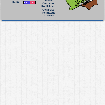
legales
Patiño
|
Contacto
|
Publicidad
|
Colabora
Política de
Cookies