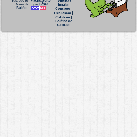
Mach&Guito
Ilustrado por
Términos
César
Desarrollado por
legales
Patiño
|
Contacto
|
Publicidad
|
Colabora
Política de
Cookies