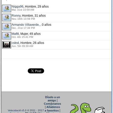
Nigga96
, Hombre, 29 años
Mar. 31st 10:09 AM
Ronny
, Hombre, 31 años
Nov. 16th 13:59 PM
Armando Villaverde
, , 0 años
Dec. 21st 17:34 PM
Mafiti
, Mujer, 49 años
Oct. 4th 15:41 PM
cstnd
, Hombre, 26 años
Jun. 5th 09:30 AM
Díselo a un
|
amigo
Contáctanos
|
Añádenos
|
Velocidactil v5.0
© 2011 - 2017
a favoritos