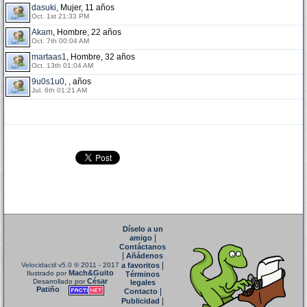
dasuki
, Mujer, 11 años
Oct. 1st 21:33 PM
Akam
, Hombre, 22 años
Oct. 7th 00:04 AM
martaas1
, Hombre, 32 años
Oct. 13th 01:04 AM
9u0s1u0
, , años
Jul. 6th 01:21 AM
Díselo a un
|
amigo
Contáctanos
|
Añádenos
|
Velocidactil v5.0
© 2011 - 2017
a favoritos
Mach&Guito
Ilustrado por
Términos
César
Desarrollado por
legales
Patiño
|
Contacto
|
Publicidad