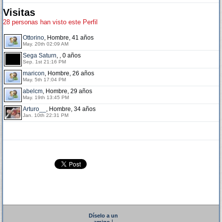
Visitas
28 personas han visto este Perfil
Ottorino
, Hombre, 41 años
May. 20th 02:09 AM
Sega Saturn
, , 0 años
Sep. 1st 21:16 PM
maricon
, Hombre, 26 años
May. 5th 17:04 PM
abelcm
, Hombre, 29 años
May. 19th 13:45 PM
Arturo__
, Hombre, 34 años
Jan. 10th 22:31 PM
Díselo a un