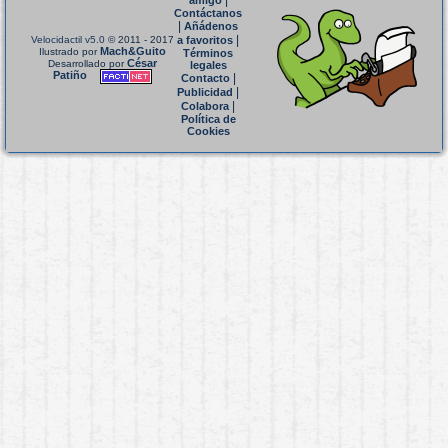
|
amigo
Contáctanos
|
Añádenos
|
Velocidactil v5.0
© 2011 - 2017
a favoritos
Mach&Guito
Ilustrado por
Términos
César
Desarrollado por
legales
Patiño
|
Contacto
|
Publicidad
|
Colabora
Política de
Cookies