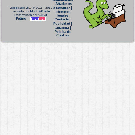
|
Añádenos
|
Velocidactil v5.0
© 2011 - 2017
a favoritos
Mach&Guito
Ilustrado por
Términos
César
Desarrollado por
legales
Patiño
|
Contacto
|
Publicidad
|
Colabora
Política de
Cookies