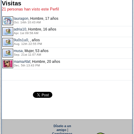
Visitas
21 personas han visto este Perfil
lauragon
, Hombre, 17 años
Oct. 14th 10:43 AM
adria10
, Hombre, 16 años
Apr. 1st 09:58 AM
9u0s1u0
, , años
Aug. 12th 22:55 PM
musa
, Mujer, 53 años
Sep. 21st 11:07 AM
mamaAfaf
, Hombre, 20 años
Dec. 5th 13:43 PM
Díselo a un
|
amigo
Contáctanos