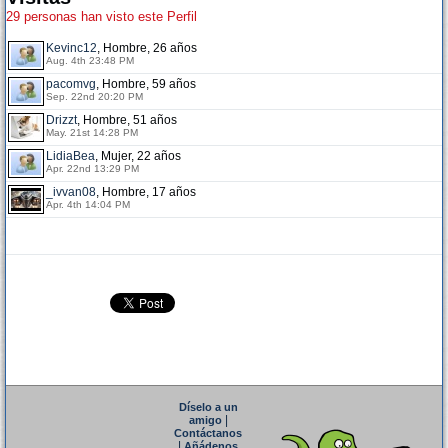
29 personas han visto este Perfil
Kevinc12
, Hombre, 26 años
Aug. 4th 23:48 PM
pacomvg
, Hombre, 59 años
Sep. 22nd 20:20 PM
Drizzt
, Hombre, 51 años
May. 21st 14:28 PM
LidiaBea
, Mujer, 22 años
Apr. 22nd 13:29 PM
_ivvan08
, Hombre, 17 años
Apr. 4th 14:04 PM
Díselo a un
|
amigo
Contáctanos
|
Añádenos