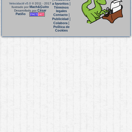
|
Velocidactil v5.0
© 2011 - 2017
a favoritos
Mach&Guito
Ilustrado por
Términos
César
Desarrollado por
legales
Patiño
|
Contacto
|
Publicidad
|
Colabora
Política de
Cookies