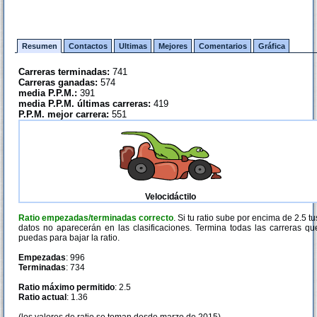
Resumen
Contactos
Ultimas
Mejores
Comentarios
Gráfica
Carreras terminadas:
741
Carreras ganadas:
574
media P.P.M.:
391
media P.P.M. últimas carreras:
419
P.P.M. mejor carrera:
551
Velocidáctilo
Ratio empezadas/terminadas correcto
. Si tu ratio sube por encima de 2.5 tu
datos no aparecerán en las clasificaciones. Termina todas las carreras qu
puedas para bajar la ratio.
Empezadas
: 996
Terminadas
: 734
Ratio máximo permitido
: 2.5
Ratio actual
: 1.36