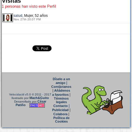
Visitas
1 personas han visto este Perfil
salud
, Mujer, 52 años
Nov. 27th 20:07 PM
Díselo a un
|
amigo
Contáctanos
|
Añádenos
|
Velocidactil v5.0
© 2011 - 2017
a favoritos
Mach&Guito
Ilustrado por
Términos
César
Desarrollado por
legales
Patiño
|
Contacto
|
Publicidad
|
Colabora
Política de
Cookies