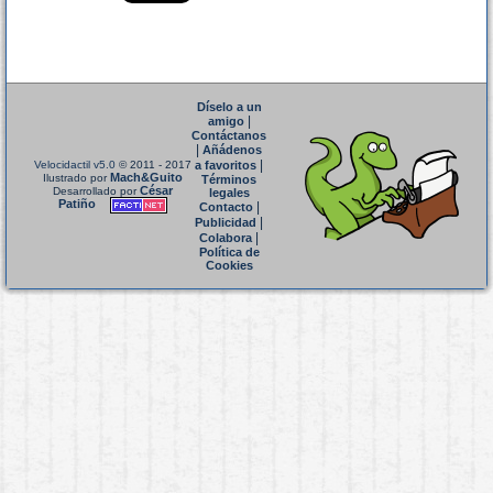
Díselo a un
|
amigo
Contáctanos
|
Añádenos
|
Velocidactil v5.0
© 2011 - 2017
a favoritos
Mach&Guito
Ilustrado por
Términos
César
Desarrollado por
legales
Patiño
|
Contacto
|
Publicidad
|
Colabora
Política de
Cookies