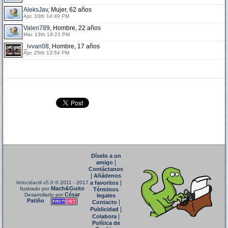
AleksJav
, Mujer, 62 años
Apr. 10th 14:49 PM
Valen789
, Hombre, 22 años
Mar. 13th 19:21 PM
_ivvan08
, Hombre, 17 años
Apr. 25th 13:54 PM
Díselo a un
|
amigo
Contáctanos
|
Añádenos
|
Velocidactil v5.0
© 2011 - 2017
a favoritos
Mach&Guito
Ilustrado por
Términos
César
Desarrollado por
legales
Patiño
|
Contacto
|
Publicidad
|
Colabora
Política de