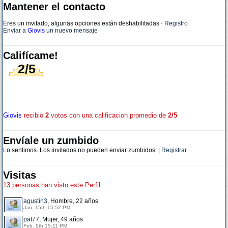
Mantener el contacto
Eres un invitado, algunas opciones están deshabilitadas
·
Registro
Enviar a
Giovis
un nuevo mensaje
Califícame!
2/5
Giovis
recibio
2
votos con una calificacion promedio de
2/5
Envíale un zumbido
Lo sentimos. Los invitados no pueden enviar zumbidos. |
Registrar
Visitas
13 personas han visto este Perfil
agustin3
, Hombre, 22 años
Jan. 15th 15:52 PM
pat77
, Mujer, 49 años
Feb. 9th 15:11 PM