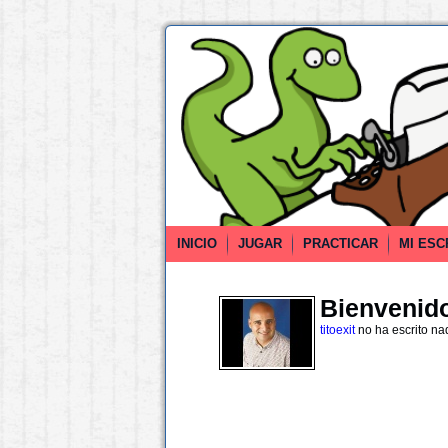
INICIO
JUGAR
PRACTICAR
MI ESC
Bienvenido 
titoexit
no ha escrito na