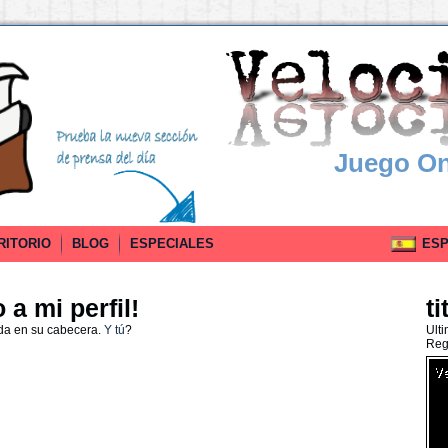
Juego On
RITORIO
BLOG
ESPECIALES
ESPA
a mi perfil!
ti
da en su cabecera.
Y tú
?
Ult
Reg