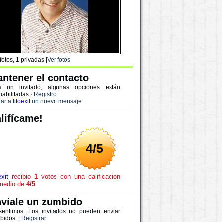
fotos, 1 privadas |
Ver fotos
ntener el contacto
s un invitado, algunas opciones están
habilitadas
·
Registro
iar a
titoexit
un nuevo mensaje
lifícame!
4/5
exit
recibio
1
votos con una calificacion
medio de
4/5
víale un zumbido
sentimos. Los invitados no pueden enviar
bidos. |
Registrar