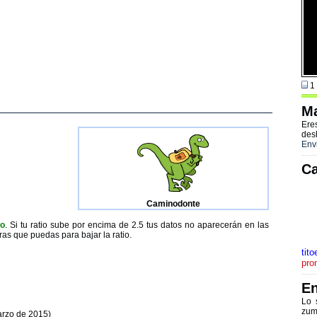
1 
Ma
Ere
des
Env
Ca
Caminodonte
to
. Si tu ratio sube por encima de 2.5 tus datos no aparecerán en las
ras que puedas para bajar la ratio.
tito
pro
En
Lo 
zum
arzo de 2015)