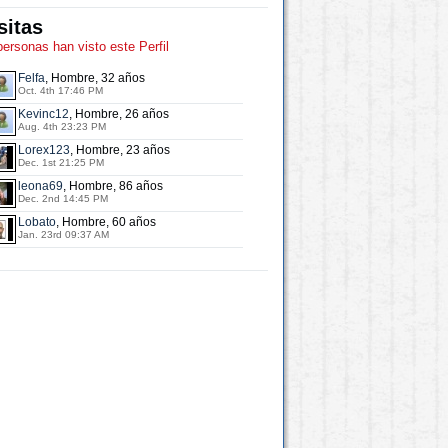
sitas
personas han visto este Perfil
Felfa
, Hombre, 32 años
Oct. 4th 17:46 PM
Kevinc12
, Hombre, 26 años
Aug. 4th 23:23 PM
Lorex123
, Hombre, 23 años
Dec. 1st 21:25 PM
leona69
, Hombre, 86 años
Dec. 2nd 14:45 PM
Lobato
, Hombre, 60 años
Jan. 23rd 09:37 AM