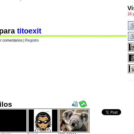
Vi
18 
 para
titoexit
r comentarios |
Registro
ilos