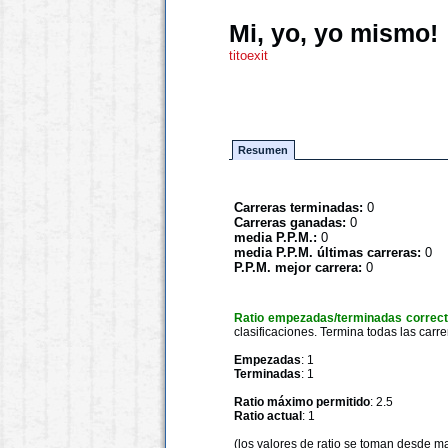
Mi, yo, yo mismo!
titoexit
Resumen
Carreras terminadas:
0
Carreras ganadas:
0
media P.P.M.:
0
media P.P.M. últimas carreras:
0
P.P.M. mejor carrera:
0
Ratio empezadas/terminadas correc
clasificaciones. Termina todas las carre
Empezadas
: 1
Terminadas
: 1
Ratio máximo permitido
: 2.5
Ratio actual
: 1
(los valores de ratio se toman desde m