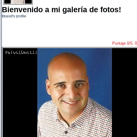
Bienvenido a mi galería de fotos!
titoexit's profile
Puntaje 0/5, 0