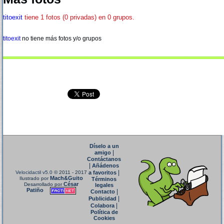
titoexit
tiene 1 fotos (0 privadas) en 0 grupos.
titoexit
no tiene más fotos y/o grupos
Díselo a un
|
amigo
Contáctanos
|
Añádenos
|
Velocidactil v5.0
© 2011 - 2017
a favoritos
Mach&Guito
Ilustrado por
Términos
César
Desarrollado por
legales
Patiño
|
Contacto
|
Publicidad
|
Colabora
Política de
Cookies