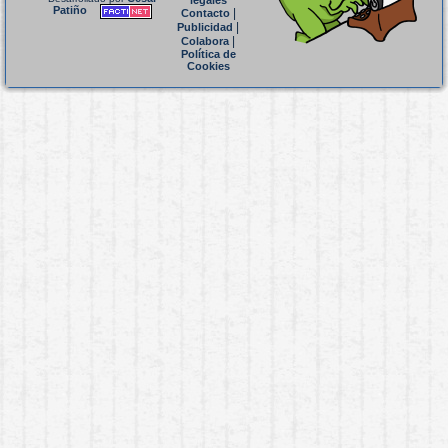
legales
Patiño
|
Contacto
|
Publicidad
|
Colabora
Política de
Cookies