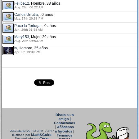
Felipe12
, Hombre, 38 años
Aug. 26th 00:22 AM
Carlos Urrutia
, , 0 años
May. 17th 20:38 PM
Paco la Tortuga
, , 0 años
Jun. 29th 01:58 AM
Mary153
, Mujer, 29 años
Aug. 29th 06:53 AM
iv
, Hombre, 25 años
Apr. 8th 19:39 PM
Díselo a un
|
amigo
Contáctanos
|
Añádenos
|
Velocidactil v5.0
© 2011 - 2017
a favoritos
Mach&Guito
Ilustrado por
Términos
César
Desarrollado por