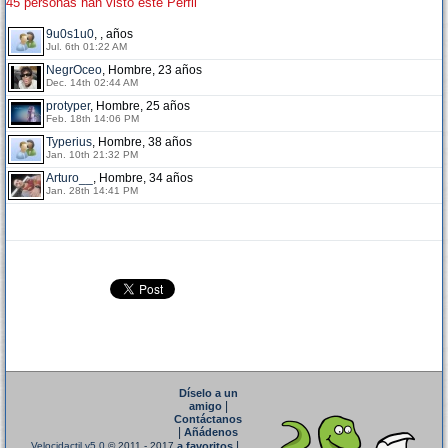
45 personas han visto este Perfil
9u0s1u0
, , años
Jul. 6th 01:22 AM
NegrOceo
, Hombre, 23 años
Dec. 14th 02:44 AM
protyper
, Hombre, 25 años
Feb. 18th 14:06 PM
Typerius
, Hombre, 38 años
Jan. 10th 21:32 PM
Arturo__
, Hombre, 34 años
Jan. 28th 14:41 PM
Díselo a un
|
amigo
Contáctanos
|
Añádenos
|
Velocidactil v5.0
© 2011 - 2017
a favoritos