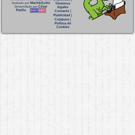
Mach&Guito
Ilustrado por
Términos
César
Desarrollado por
legales
Patiño
|
Contacto
|
Publicidad
|
Colabora
Política de
Cookies